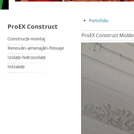
Portofoliu
ProEX Construct
ProEX Construct Moldo
Construcții-montaj
Renovări-amenajări-finisaje
Izolații-hidroizolații
Instalații