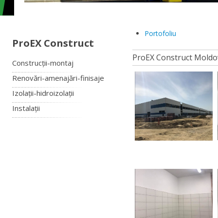
Portofoliu
ProEX Construct
ProEX Construct Moldo
Construcții-montaj
Renovări-amenajări-finisaje
Izolații-hidroizolații
Instalații