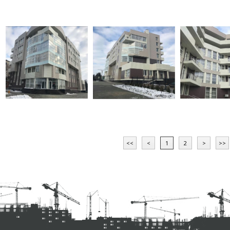
<<
<
1
2
>
>>