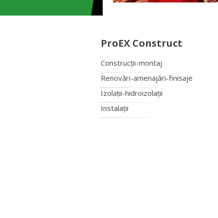
ProEX Construct
Construcții-montaj
Renovări-amenajări-finisaje
Izolații-hidroizolații
Instalații