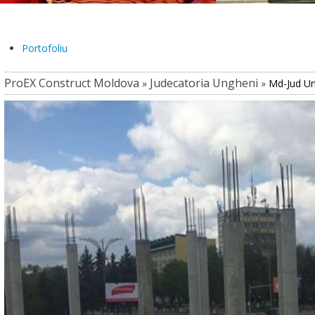
Portofoliu
ProEX Construct Moldova
Judecatoria Ungheni
»
»
Md-Jud U