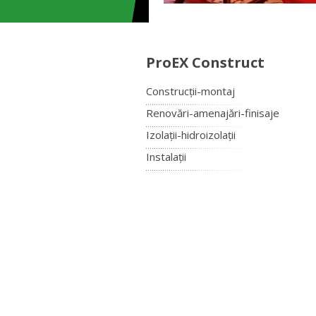
ProEX Construct
Construcții-montaj
Renovări-amenajări-finisaje
Izolații-hidroizolații
Instalații