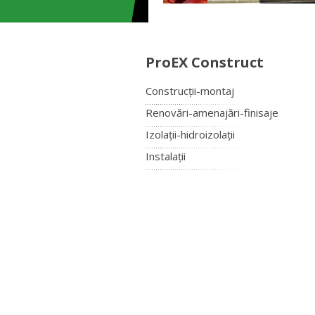
ProEX Construct
Construcții-montaj
Renovări-amenajări-finisaje
Izolații-hidroizolații
Instalații