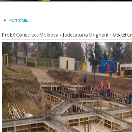
Portofoliu
ProEX Construct Moldova
Judecatoria Ungheni
»
»
Md-Jud U