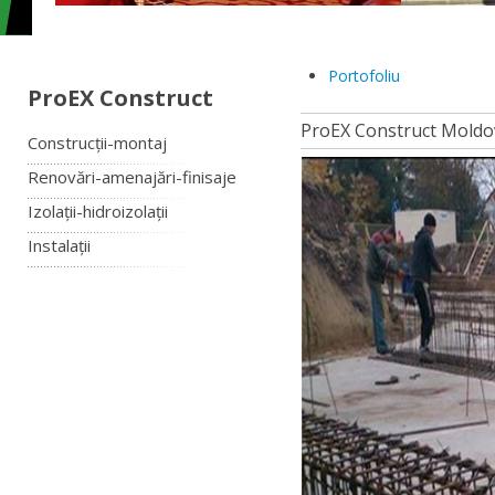
Portofoliu
ProEX Construct
ProEX Construct Moldo
Construcții-montaj
Renovări-amenajări-finisaje
Izolații-hidroizolații
Instalații