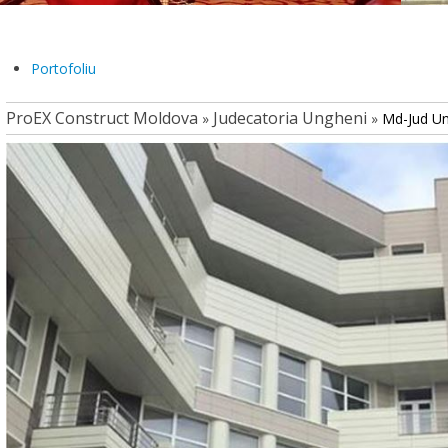
Portofoliu
ProEX Construct Moldova
Judecatoria Ungheni
»
»
Md-Jud U