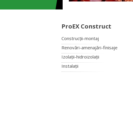
ProEX Construct
Construcții-montaj
Renovări-amenajări-finisaje
Izolații-hidroizolații
Instalații