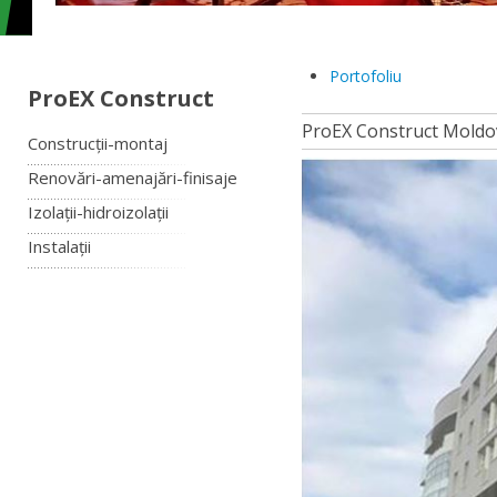
Portofoliu
ProEX Construct
ProEX Construct Moldo
Construcții-montaj
Renovări-amenajări-finisaje
Izolații-hidroizolații
Instalații