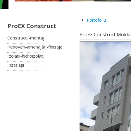
Portofoliu
ProEX Construct
ProEX Construct Moldo
Construcții-montaj
Renovări-amenajări-finisaje
Izolații-hidroizolații
Instalații